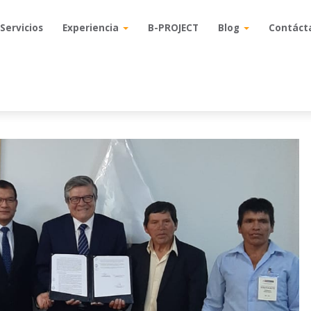
Servicios
Servicios
Experiencia
Experiencia
B-PROJECT
B-PROJECT
Blog
Blog
Contáct
Contáct