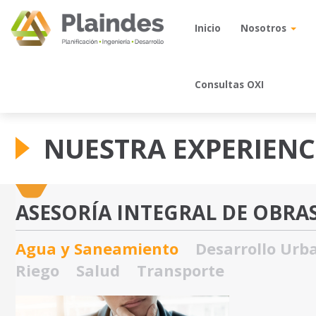
Inicio
Inicio
Nosotros
Nosotros
Consultas OXI
Consultas OXI
NUESTRA EXPERIENC
ASESORÍA INTEGRAL DE OBRAS
Agua y Saneamiento
Desarrollo Urb
Riego
Salud
Transporte