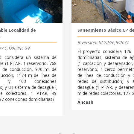
ble Localidad de
Saneamiento Básico CP d
a
Inversión: S/ 2,626,845.37
S/ 1,189,254.29
El proyecto considera 126
to considera un sistema de
domiciliarias, sistema de a
le (1 PTAP, 1 reservorio, 768
(1 captación y desarenador
a de conducción, 970 ml de
reservorio, 1 cerco perimét
ducción, 1174 m de línea de
de línea de conducción y
ción y 103 conexiones
redes de distribución) y 
as) y un sistema de desagüe (
desagüe (1 PTAR, y desare
e colectores, 1 PTAR, 49
m de redes colectoras, 177 
7 conexiones domiciliarias)
Áncash