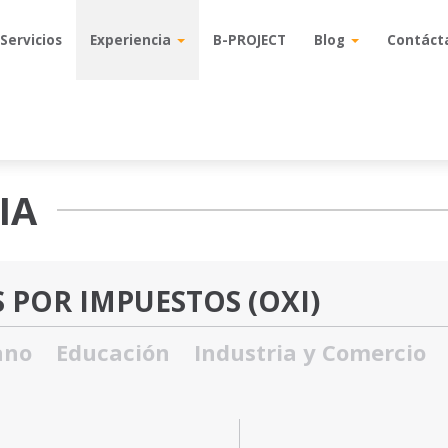
Servicios
Servicios
Experiencia
Experiencia
B-PROJECT
B-PROJECT
Blog
Blog
Contáct
Contáct
IA
 POR IMPUESTOS (OXI)
ano
Educación
Industria y Comercio