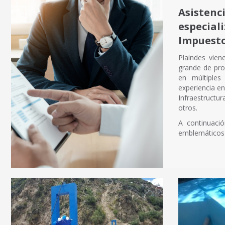
Asistenc
especial
Impuesto
Plaindes vien
grande de pr
en múltiples
experiencia e
Infraestructu
otros.
A continuaci
emblemáticos 