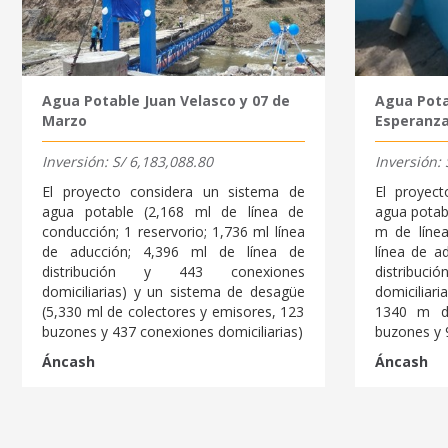
Agua Potable Juan Velasco y 07 de
Agua Pota
Marzo
Esperanz
Inversión: S/ 6,183,088.80
Inversión: 
El proyecto considera un sistema de
El proyec
agua potable (2,168 ml de línea de
agua potab
conducción; 1 reservorio; 1,736 ml línea
m de líne
de aducción; 4,396 ml de línea de
línea de a
distribución y 443 conexiones
distribu
domiciliarias) y un sistema de desagüe
domiciliari
(5,330 ml de colectores y emisores, 123
1340 m d
buzones y 437 conexiones domiciliarias)
buzones y 9
Áncash
Áncash