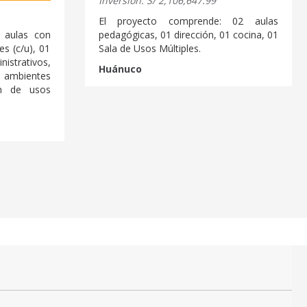
Inversión: S/ 2,106,647.99
El proyecto comprende: 02 aulas
 aulas con
pedagógicas, 01 dirección, 01 cocina, 01
s (c/u), 01
Sala de Usos Múltiples.
istrativos,
Huánuco
 ambientes
ón de usos