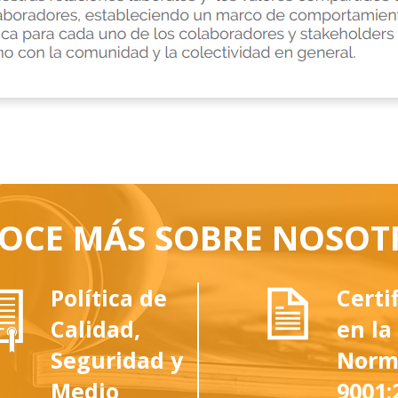
OCE MÁS SOBRE NOSOT
Política de
Certi
Calidad,
en la
Seguridad y
Norm
Medio
9001: