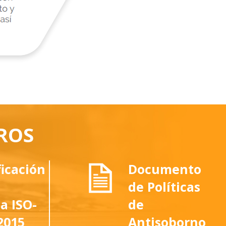
ROS
ficación
Documento
de Políticas
a ISO-
de
2015_
Antisoborno