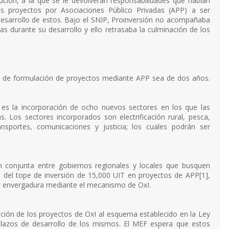
tución, a la que se le devolverán responsabilidades que habían
os proyectos por Asociaciones Público Privadas (APP) a ser
desarrollo de estos. Bajo el SNIP, Proinversión no acompañaba
 durante su desarrollo y ello retrasaba la culminación de los
o de formulación de proyectos mediante APP sea de dos años.
es la incorporación de ocho nuevos sectores en los que las
s. Los sectores incorporados son electrificación rural, pesca,
transportes, comunicaciones y justicia; los cuales podrán ser
ón conjunta entre gobiernos regionales y locales que busquen
n del tope de inversión de 15,000 UIT en proyectos de APP[1],
an envergadura mediante el mecanismo de OxI.
ción de los proyectos de OxI al esquema establecido en la Ley
 plazos de desarrollo de los mismos. El MEF espera que estos