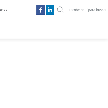
anos
anos